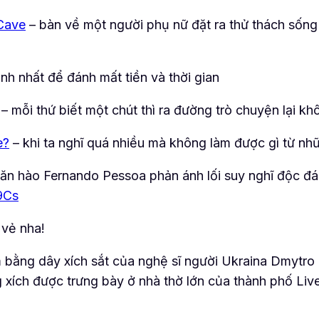
Cave
– bàn về một người phụ nữ đặt ra thử thách sống
h nhất để đánh mất tiền và thời gian
– mỗi thứ biết một chút thì ra đường trò chuyện lại k
e?
– khi ta nghĩ quá nhiều mà không làm được gì từ nh
văn hào Fernando Pessoa phản ánh lối suy nghĩ độc đá
9Cs
 vẻ nha!
m bằng dây xích sắt của nghệ sĩ người Ukraina Dmytr
 xích được trưng bày ở nhà thờ lớn của thành phố Liv