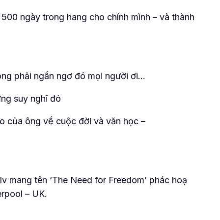
 500 ngày trong hang cho chính mình – và thành
hông phải ngẩn ngơ đó mọi người ơi…
ững suy nghĩ đó
o của ông về cuộc đời và văn học –
o Iv mang tên ‘The Need for Freedom’ phác hoạ
erpool – UK.