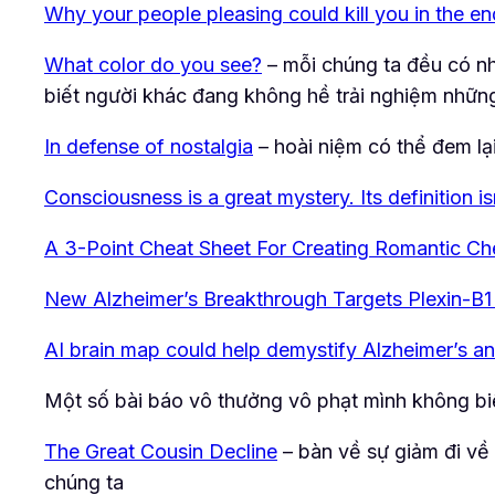
Why your people pleasing could kill you in the en
What color do you see?
– mỗi chúng ta đều có nh
biết người khác đang không hề trải nghiệm những
In defense of nostalgia
– hoài niệm có thể đem lại 
Consciousness is a great mystery. Its definition is
A 3-Point Cheat Sheet For Creating Romantic C
New Alzheimer’s Breakthrough Targets Plexin-B1
AI brain map could help demystify Alzheimer’s a
Một số bài báo vô thưởng vô phạt mình không biế
The Great Cousin Decline
– bàn về sự giảm đi về 
chúng ta