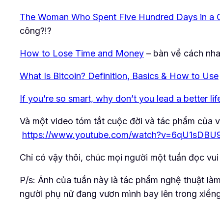
The Woman Who Spent Five Hundred Days in a 
công?!?
How to Lose Time and Money
– bàn về cách nhan
What Is Bitcoin? Definition, Basics & How to Use
If you’re so smart, why don’t you lead a better lif
Và một video tóm tắt cuộc đời và tác phẩm của 
https://www.youtube.com/watch?v=6qU1sDBU
Chỉ có vậy thôi, chúc mọi người một tuần đọc vui
P/s: Ảnh của tuần này là tác phẩm nghệ thuật là
người phụ nữ đang vươn mình bay lên trong xiềng