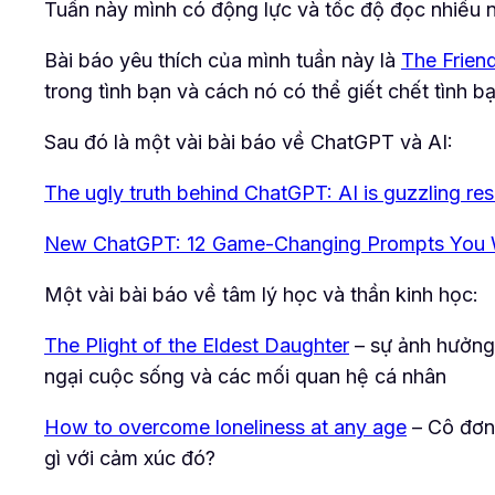
Tuần này mình có động lực và tốc độ đọc nhiều n
Bài báo yêu thích của mình tuần này là
The Frien
trong tình bạn và cách nó có thể giết chết tình b
Sau đó là một vài bài báo về ChatGPT và AI:
The ugly truth behind ChatGPT: AI is guzzling res
New ChatGPT: 12 Game-Changing Prompts You W
Một vài bài báo về tâm lý học và thần kinh học:
The Plight of the Eldest Daughter
– sự ảnh hưởng 
ngại cuộc sống và các mối quan hệ cá nhân
How to overcome loneliness at any age
– Cô đơn 
gì với cảm xúc đó?