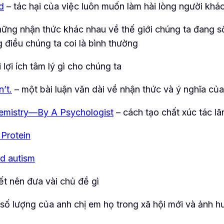
d
– tác hại của việc luôn muốn làm hài lòng người khá
ững nhận thức khác nhau về thế giới chúng ta đang số
 điều chúng ta coi là bình thường
lợi ích tâm lý gì cho chúng ta
n’t.
– một bài luận văn dài về nhận thức và ý nghĩa củ
hemistry—By A Psychologist
– cách tạo chất xúc tác l
 Protein
nd autism
t nên đưa vài chủ đề gì
số lượng của anh chị em họ trong xã hội mới và ảnh hư